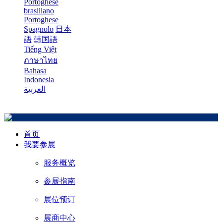
Portoghese
brasiliano
Portoghese
Spagnolo
日本
語
韩国語
Tiếng Việt
ภาษาไทย
Bahasa
Indonesia
العربية
首页
我要参展
服务概览
参展指南
展位预订
展商中心