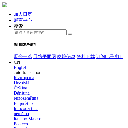
加入日历
展商中心
搜索
热门搜索关键词
展会一览
展馆平面图
商旅信息
资料下载
订阅电子期刊
CN
English
auto-translation
Български
Hrvatski
Čeština
Dánština
Nizozemština
Filipínština
francouzština
němčina
Italiano
Malese
Polacco