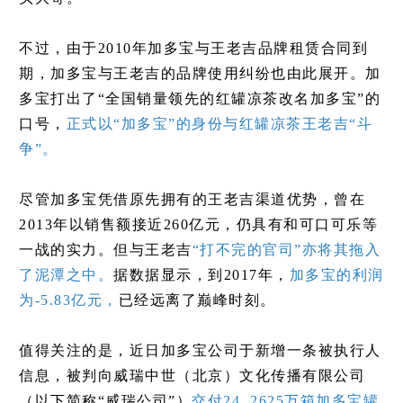
不过，由于2010年加多宝与王老吉品牌租赁合同到
期，加多宝与王老吉的品牌使用纠纷也由此展开。加
多宝打出了“全国销量领先的红罐凉茶改名加多宝”的
口号，
正式以“加多宝”的身份与红罐凉茶王老吉“斗
争”。
尽管加多宝凭借原先拥有的王老吉渠道优势，曾在
2013年以销售额接近260亿元，仍具有和可口可乐等
一战的实力。但与王老吉
“打不完的官司”亦将其拖入
了泥潭之中。
据数据显示，到2017年，
加多宝的利润
为-5.83亿元，
已经远离了巅峰时刻。
值得关注的是，近日加多宝公司于新增一条被执行人
信息，被判向威瑞中世（北京）文化传播有限公司
（以下简称“威瑞公司”）
交付24. 2625万箱加多宝罐