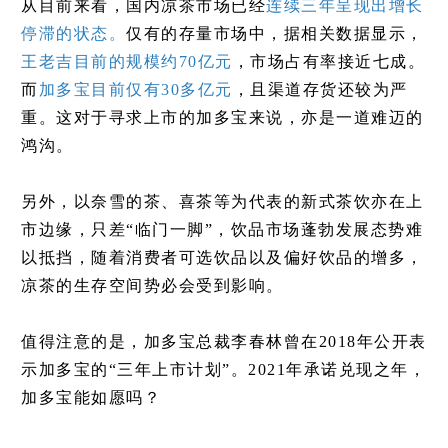
从目前来看，国内凉茶市场已经
连续三年呈现出增长
停滞的状态。
仅有的存量市场中，据相关数据显示，
王老吉目前的规模约70亿元
，市场占有率接近七成。
而
加多宝目前仅有30多亿元
，且渠道存货还较为严
重。这对于寻求上市的加多宝来说，亦是一道难迈的
鸿沟。
另外，以奈雪的茶、喜茶等为代表的新式茶饮亦在上
市边缘，只差“临门一脚”，饮品市场蓬勃发展态势难
以抵挡，随着消费者可选饮品以及偏好饮品的增多，
凉茶的生存空间势必会受到影响。
值得注意的是，加多宝总裁李春林曾在2018年公开表
示加多宝的“三年上市计划”。2021年承诺兑现之年，
加多宝能如愿吗？