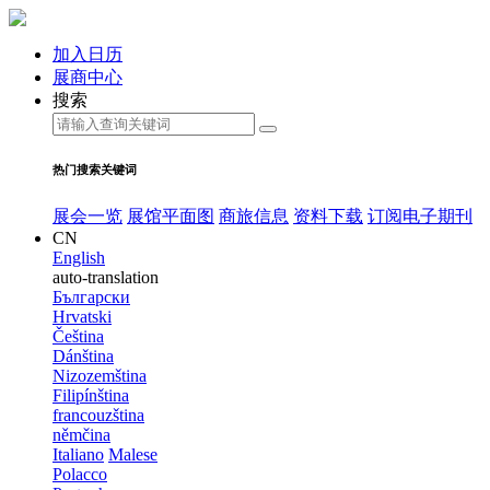
加入日历
展商中心
搜索
热门搜索关键词
展会一览
展馆平面图
商旅信息
资料下载
订阅电子期刊
CN
English
auto-translation
Български
Hrvatski
Čeština
Dánština
Nizozemština
Filipínština
francouzština
němčina
Italiano
Malese
Polacco