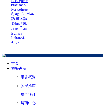
Portoghese
brasiliano
Portoghese
Spagnolo
日本
語
韩国語
Tiếng Việt
ภาษาไทย
Bahasa
Indonesia
العربية
首页
我要参展
服务概览
参展指南
展位预订
展商中心