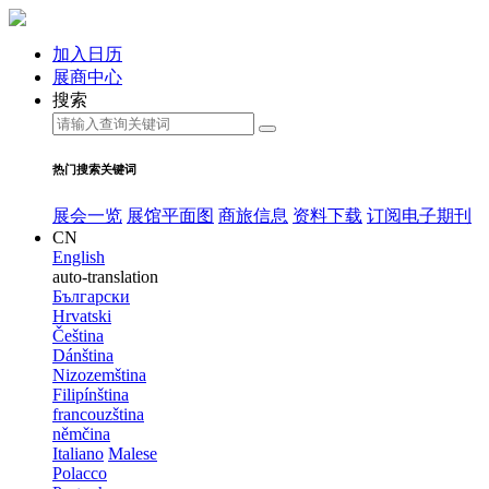
加入日历
展商中心
搜索
热门搜索关键词
展会一览
展馆平面图
商旅信息
资料下载
订阅电子期刊
CN
English
auto-translation
Български
Hrvatski
Čeština
Dánština
Nizozemština
Filipínština
francouzština
němčina
Italiano
Malese
Polacco