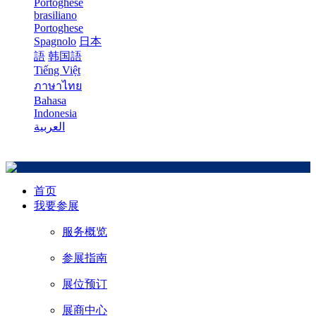
Portoghese
brasiliano
Portoghese
Spagnolo
日本
語
韩国語
Tiếng Việt
ภาษาไทย
Bahasa
Indonesia
العربية
首页
我要参展
服务概览
参展指南
展位预订
展商中心