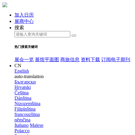
加入日历
展商中心
搜索
热门搜索关键词
展会一览
展馆平面图
商旅信息
资料下载
订阅电子期刊
CN
English
auto-translation
Български
Hrvatski
Čeština
Dánština
Nizozemština
Filipínština
francouzština
němčina
Italiano
Malese
Polacco