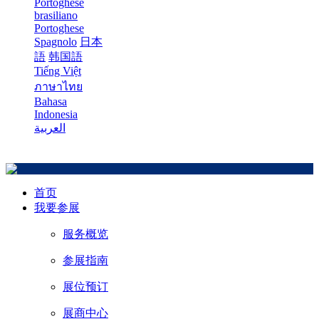
Portoghese
brasiliano
Portoghese
Spagnolo
日本
語
韩国語
Tiếng Việt
ภาษาไทย
Bahasa
Indonesia
العربية
首页
我要参展
服务概览
参展指南
展位预订
展商中心