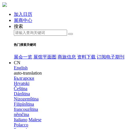
加入日历
展商中心
搜索
热门搜索关键词
展会一览
展馆平面图
商旅信息
资料下载
订阅电子期刊
CN
English
auto-translation
Български
Hrvatski
Čeština
Dánština
Nizozemština
Filipínština
francouzština
němčina
Italiano
Malese
Polacco