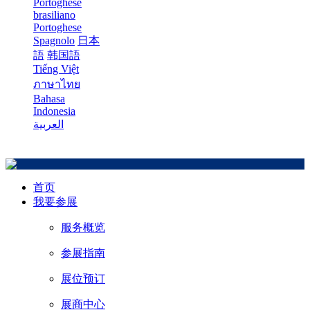
Portoghese
brasiliano
Portoghese
Spagnolo
日本
語
韩国語
Tiếng Việt
ภาษาไทย
Bahasa
Indonesia
العربية
首页
我要参展
服务概览
参展指南
展位预订
展商中心