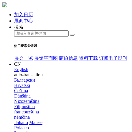
加入日历
展商中心
搜索
热门搜索关键词
展会一览
展馆平面图
商旅信息
资料下载
订阅电子期刊
CN
English
auto-translation
Български
Hrvatski
Čeština
Dánština
Nizozemština
Filipínština
francouzština
němčina
Italiano
Malese
Polacco