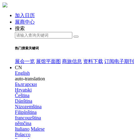
加入日历
展商中心
搜索
热门搜索关键词
展会一览
展馆平面图
商旅信息
资料下载
订阅电子期刊
CN
English
auto-translation
Български
Hrvatski
Čeština
Dánština
Nizozemština
Filipínština
francouzština
němčina
Italiano
Malese
Polacco