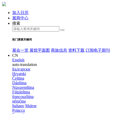
加入日历
展商中心
搜索
热门搜索关键词
展会一览
展馆平面图
商旅信息
资料下载
订阅电子期刊
CN
English
auto-translation
Български
Hrvatski
Čeština
Dánština
Nizozemština
Filipínština
francouzština
němčina
Italiano
Malese
Polacco