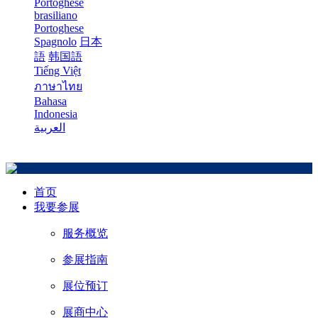
Portoghese
brasiliano
Portoghese
Spagnolo
日本
語
韩国語
Tiếng Việt
ภาษาไทย
Bahasa
Indonesia
العربية
首页
我要参展
服务概览
参展指南
展位预订
展商中心