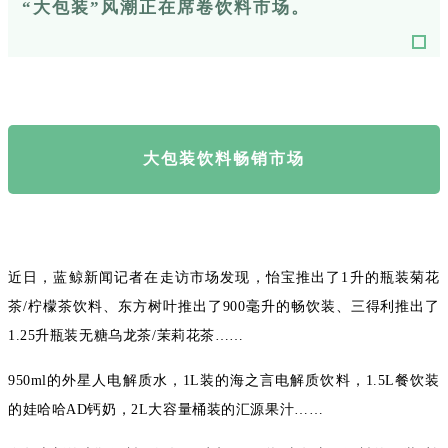
“大包装”风潮正在席卷饮料市场。
大包装饮料畅销市场
近日，蓝鲸新闻记者在走访市场发现，怡宝推出了1升的瓶装菊花
茶/柠檬茶饮料、东方树叶推出了900毫升的畅饮装、三得利推出了
1.25升瓶装无糖乌龙茶/茉莉花茶……
950ml的外星人电解质水，1L装的海之言电解质饮料，1.5L餐饮装
的娃哈哈AD钙奶，2L大容量桶装的汇源果汁……