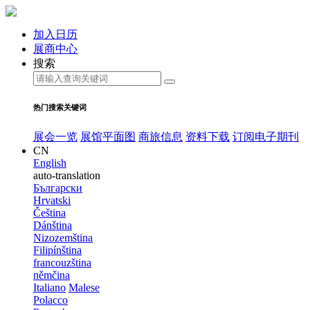
加入日历
展商中心
搜索
热门搜索关键词
展会一览
展馆平面图
商旅信息
资料下载
订阅电子期刊
CN
English
auto-translation
Български
Hrvatski
Čeština
Dánština
Nizozemština
Filipínština
francouzština
němčina
Italiano
Malese
Polacco