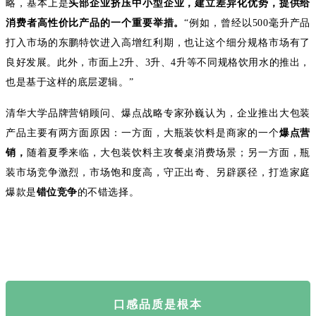
略，基本上是
头部企业挤压中小型企业，建立差异化优势，提供给
消费者高性价比产品的一个重要举措。
“例如，曾经以500毫升产品
打入市场的东鹏特饮进入高增红利期，也让这个细分规格市场有了
良好发展。此外，市面上2升、3升、4升等不同规格饮用水的推出，
也是基于这样的底层逻辑。”
清华大学品牌营销顾问、爆点战略专家孙巍认为，企业推出大包装
产品主要有两方面原因：一方面，大瓶装饮料是商家的一个
爆点营
销，
随着夏季来临，大包装饮料主攻餐桌消费场景；另一方面，瓶
装市场竞争激烈，市场饱和度高，守正出奇、另辟蹊径，打造家庭
爆款是
错位竞争
的不错选择。
口感品质是根本