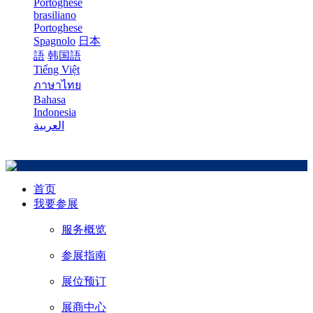
Portoghese
brasiliano
Portoghese
Spagnolo
日本
語
韩国語
Tiếng Việt
ภาษาไทย
Bahasa
Indonesia
العربية
首页
我要参展
服务概览
参展指南
展位预订
展商中心