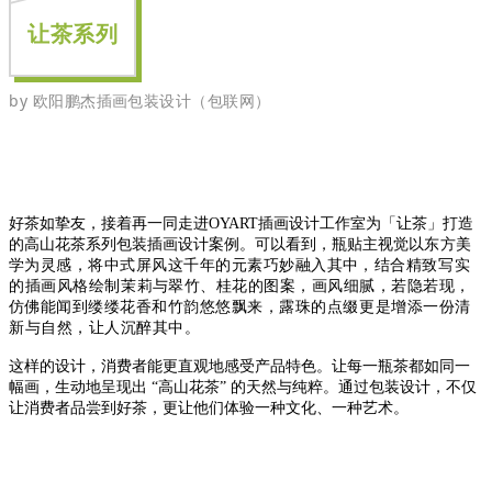
让茶系列
by
欧阳鹏杰插画包装设计（包联网）
好茶如挚友，接着再一同走进OYART插画设计工作室为「让茶」打造
的高山花茶系列包装插画设计案例。可以看到，瓶贴主视觉
以东方美
学为灵感，将中式屏风这千年的元素巧妙融入其中，结合
精致写实
的插画风格绘制
茉莉与翠竹、桂花的图案，画风细腻，若隐若现，
仿佛能闻到缕缕花香和竹韵悠悠飘来，
露珠的点缀更是增添一份清
新与自然，
让人沉醉其中。
这样的设计，消费者能更直观地感受产品特色。让每一瓶茶都如同一
幅画，生动地呈现出 “高山花茶” 的天然与纯粹。通过包装设计，不仅
让消费者品尝到好茶，更让他们体验一种文化、一种艺术。