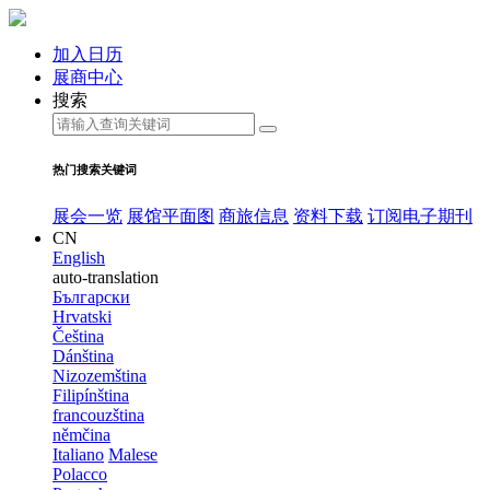
加入日历
展商中心
搜索
热门搜索关键词
展会一览
展馆平面图
商旅信息
资料下载
订阅电子期刊
CN
English
auto-translation
Български
Hrvatski
Čeština
Dánština
Nizozemština
Filipínština
francouzština
němčina
Italiano
Malese
Polacco