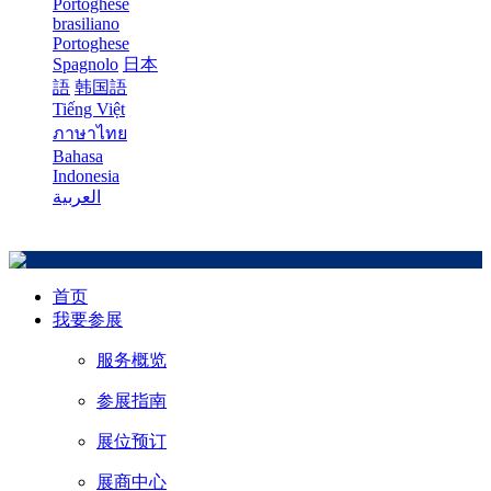
Portoghese
brasiliano
Portoghese
Spagnolo
日本
語
韩国語
Tiếng Việt
ภาษาไทย
Bahasa
Indonesia
العربية
首页
我要参展
服务概览
参展指南
展位预订
展商中心