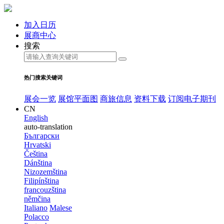
加入日历
展商中心
搜索
热门搜索关键词
展会一览
展馆平面图
商旅信息
资料下载
订阅电子期刊
CN
English
auto-translation
Български
Hrvatski
Čeština
Dánština
Nizozemština
Filipínština
francouzština
němčina
Italiano
Malese
Polacco