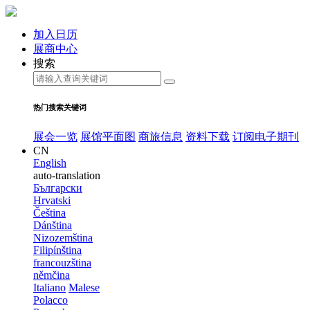
加入日历
展商中心
搜索
热门搜索关键词
展会一览
展馆平面图
商旅信息
资料下载
订阅电子期刊
CN
English
auto-translation
Български
Hrvatski
Čeština
Dánština
Nizozemština
Filipínština
francouzština
němčina
Italiano
Malese
Polacco