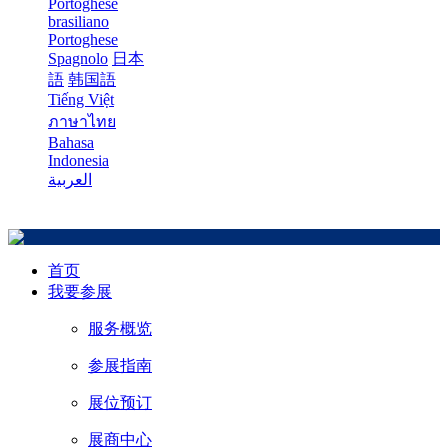
Portoghese
brasiliano
Portoghese
Spagnolo
日本
語
韩国語
Tiếng Việt
ภาษาไทย
Bahasa
Indonesia
العربية
首页
我要参展
服务概览
参展指南
展位预订
展商中心