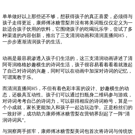
单单做好以上那些还不够，想获得孩子的真正喜爱，必须得与
孩子走得更近，康师傅冰糖雪梨并没有将美词瓶仅仅定义为一
款适合孩子饮用的饮料，它围绕孩子的吃喝玩乐学，尝试了多
种渠道的内容创新，推出了三支清润动画和清润直播间H5，
一步步逐渐清润孩子的生活。
动画是最容易渗透入孩子们生活的，这三支清润动画讲述了清
阿哥润格格妙趣横生的诗词生活，孩子很容易看着看着就激起
了自己对诗词的兴趣，同时可以在动画中加深对诗词的记忆，
可谓寓教于乐。
而清润直播间H5，不但有着色彩丰富的设计、妙趣横生的动
态，还极具互动性。孩子们可以通过扫瓶身二维码参与游戏，
对诗词考考自己的诗词力，可以获得相应的诗词称号，算是一
个小成就，家长更能加入和孩子一起边玩边学。正是粉丝们的
一致好评，成功助力康师傅冰糖雪梨在营销界刮起了一阵“清
润诗词风”。
与洞察两手抓牢，康师傅冰糖雪梨美词包首次将诗词与传统饮