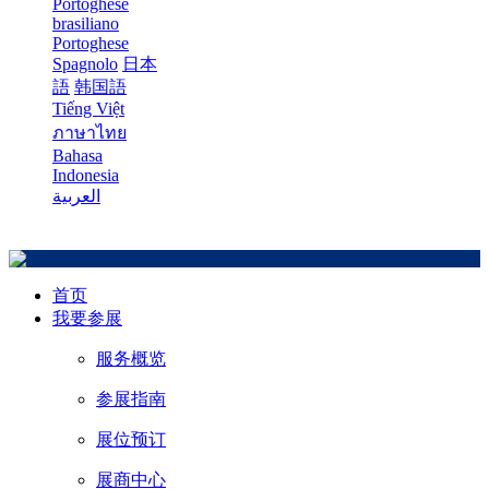
Portoghese
brasiliano
Portoghese
Spagnolo
日本
語
韩国語
Tiếng Việt
ภาษาไทย
Bahasa
Indonesia
العربية
首页
我要参展
服务概览
参展指南
展位预订
展商中心