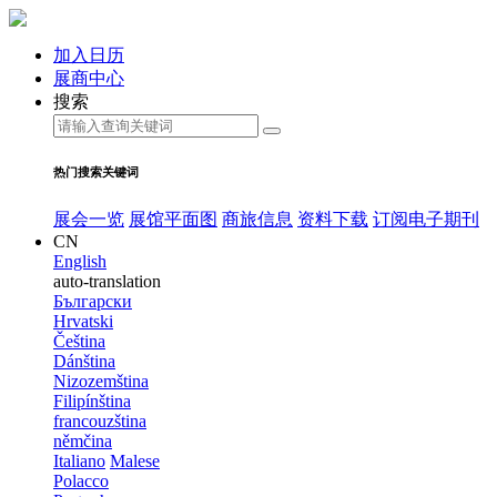
加入日历
展商中心
搜索
热门搜索关键词
展会一览
展馆平面图
商旅信息
资料下载
订阅电子期刊
CN
English
auto-translation
Български
Hrvatski
Čeština
Dánština
Nizozemština
Filipínština
francouzština
němčina
Italiano
Malese
Polacco