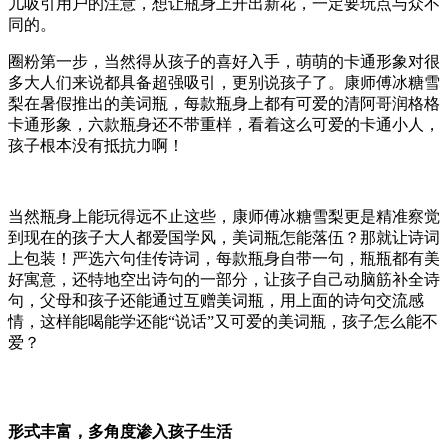
儿吸引用户的注意，想让瓶身上开出新花，一定要玩点与众不
同的。
圈粉第一步，当然得从孩子的喜好入手，萌萌的卡通形象对很
多大人们来说都具备超强吸引，更别说孩子了。康师傅冰糖雪
梨在暑假推出的美词瓶，每款瓶身上都有可爱的清阿哥润格格
卡通形象，六款瓶身还不带重样，看着这么可爱的卡通小人，
孩子根本没有抵抗力啊！
当然瓶身上能玩得远不止这些，康师傅冰糖雪梨更是精准察觉
到现在的孩子大人都爱国学风，美词瓶怎能落伍？那就让诗词
上包装！严选六句佳传诗词，每款瓶身自带一句，瓶瓶都有美
好寓意，还特地空出诗句的一部分，让孩子自己动脑筋补全诗
句，父母和孩子还能通过互赠美词瓶，用上面的诗句交流感
情，这样能喝能学还能“说话”又可爱的美词瓶，孩子怎么能不
爱？
形式丰富，多角度渗入孩子生活