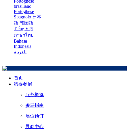
Portoghese
brasiliano
Portoghese
Spagnolo
日本
語
韩国語
Tiếng Việt
ภาษาไทย
Bahasa
Indonesia
العربية
首页
我要参展
服务概览
参展指南
展位预订
展商中心