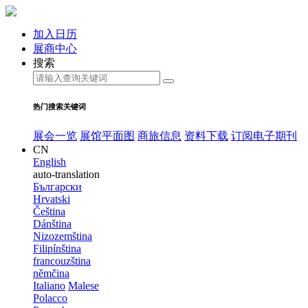
加入日历
展商中心
搜索
热门搜索关键词
展会一览
展馆平面图
商旅信息
资料下载
订阅电子期刊
CN
English
auto-translation
Български
Hrvatski
Čeština
Dánština
Nizozemština
Filipínština
francouzština
němčina
Italiano
Malese
Polacco