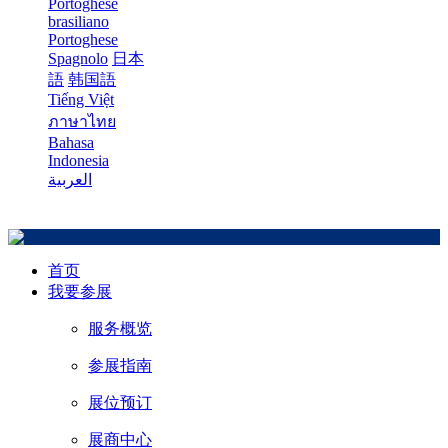
Portoghese
brasiliano
Portoghese
Spagnolo
日本
語
韩国語
Tiếng Việt
ภาษาไทย
Bahasa
Indonesia
العربية
首页
我要参展
服务概览
参展指南
展位预订
展商中心