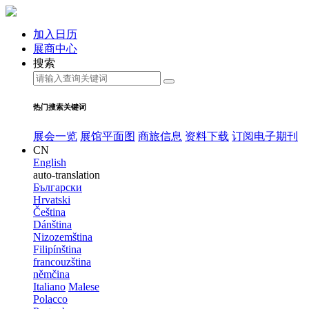
加入日历
展商中心
搜索
热门搜索关键词
展会一览
展馆平面图
商旅信息
资料下载
订阅电子期刊
CN
English
auto-translation
Български
Hrvatski
Čeština
Dánština
Nizozemština
Filipínština
francouzština
němčina
Italiano
Malese
Polacco