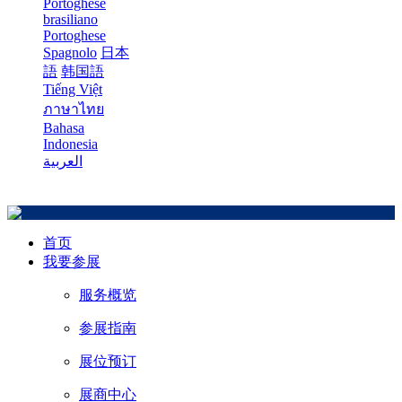
Portoghese
brasiliano
Portoghese
Spagnolo
日本
語
韩国語
Tiếng Việt
ภาษาไทย
Bahasa
Indonesia
العربية
首页
我要参展
服务概览
参展指南
展位预订
展商中心