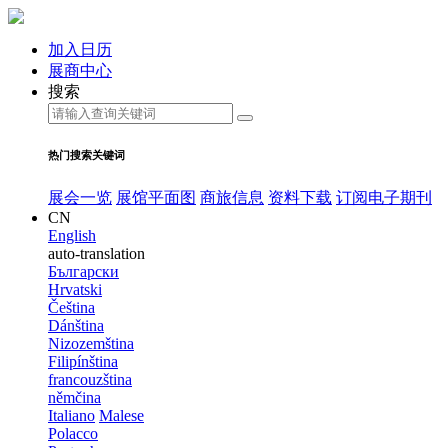
加入日历
展商中心
搜索
热门搜索关键词
展会一览
展馆平面图
商旅信息
资料下载
订阅电子期刊
CN
English
auto-translation
Български
Hrvatski
Čeština
Dánština
Nizozemština
Filipínština
francouzština
němčina
Italiano
Malese
Polacco