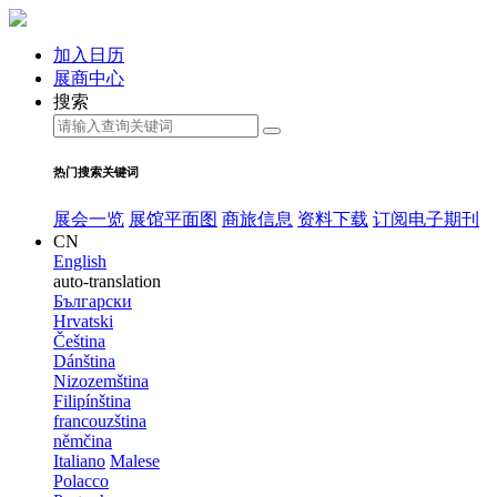
加入日历
展商中心
搜索
热门搜索关键词
展会一览
展馆平面图
商旅信息
资料下载
订阅电子期刊
CN
English
auto-translation
Български
Hrvatski
Čeština
Dánština
Nizozemština
Filipínština
francouzština
němčina
Italiano
Malese
Polacco