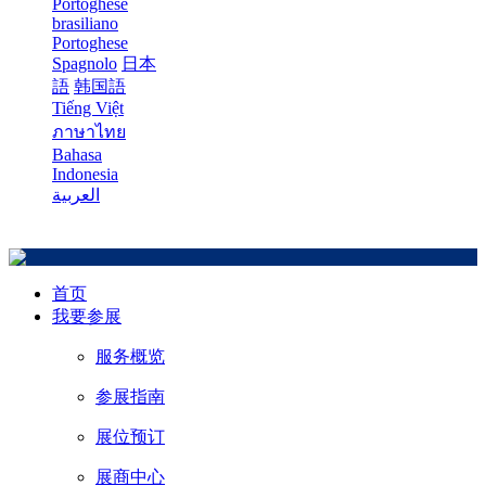
Portoghese
brasiliano
Portoghese
Spagnolo
日本
語
韩国語
Tiếng Việt
ภาษาไทย
Bahasa
Indonesia
العربية
首页
我要参展
服务概览
参展指南
展位预订
展商中心