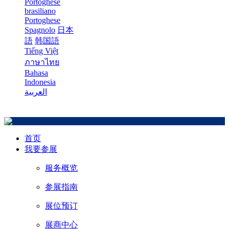
Portoghese
brasiliano
Portoghese
Spagnolo
日本
語
韩国語
Tiếng Việt
ภาษาไทย
Bahasa
Indonesia
العربية
首页
我要参展
服务概览
参展指南
展位预订
展商中心