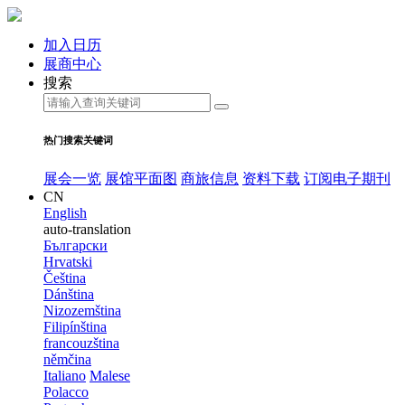
加入日历
展商中心
搜索
热门搜索关键词
展会一览
展馆平面图
商旅信息
资料下载
订阅电子期刊
CN
English
auto-translation
Български
Hrvatski
Čeština
Dánština
Nizozemština
Filipínština
francouzština
němčina
Italiano
Malese
Polacco