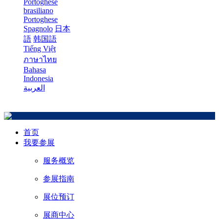
Portoghese
brasiliano
Portoghese
Spagnolo
日本
語
韩国語
Tiếng Việt
ภาษาไทย
Bahasa
Indonesia
العربية
首页
我要参展
服务概览
参展指南
展位预订
展商中心