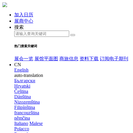
加入日历
展商中心
搜索
热门搜索关键词
展会一览
展馆平面图
商旅信息
资料下载
订阅电子期刊
CN
English
auto-translation
Български
Hrvatski
Čeština
Dánština
Nizozemština
Filipínština
francouzština
němčina
Italiano
Malese
Polacco