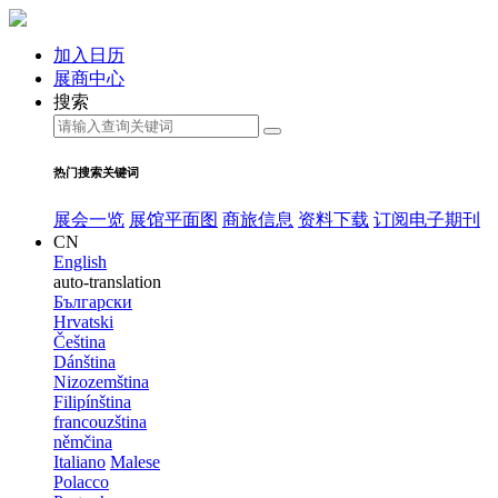
加入日历
展商中心
搜索
热门搜索关键词
展会一览
展馆平面图
商旅信息
资料下载
订阅电子期刊
CN
English
auto-translation
Български
Hrvatski
Čeština
Dánština
Nizozemština
Filipínština
francouzština
němčina
Italiano
Malese
Polacco