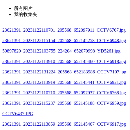
所有图片
我的收集夹
23621391_20231122110701_205568_652097911_CCTV6767.jpg
23621391_20231122115154_205568_652145258_CCTV6948.jpg
59897820_20231122103755_224204_652070998_YD5261.jpg
23621391_20231122113910_205568_652145460_CCTV6918.jpg
23621391_20231122131224_205568_652183986_CCTV7107.jpg
23621391_20231122113919_205568_652145441_CCTV6921.jpg
23621391_20231122110710_205568_652097937_CCTV6768.jpg
23621391_20231122115237_205568_652145188_CCTV6959.jpg
CCTV6437.JPG
23621391_20231122113859_205568_652145467_CCTV6917.jpg