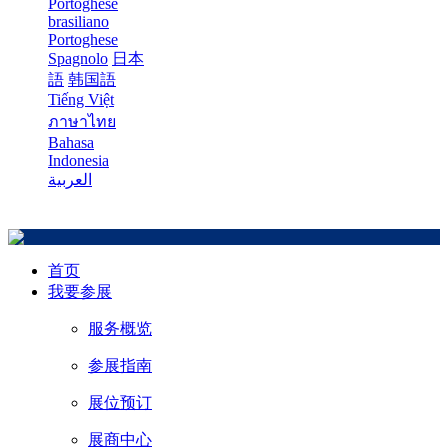
Portoghese
brasiliano
Portoghese
Spagnolo
日本
語
韩国語
Tiếng Việt
ภาษาไทย
Bahasa
Indonesia
العربية
首页
我要参展
服务概览
参展指南
展位预订
展商中心