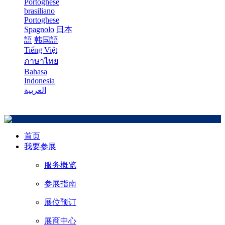
Portoghese
brasiliano
Portoghese
Spagnolo
日本
語
韩国語
Tiếng Việt
ภาษาไทย
Bahasa
Indonesia
العربية
首页
我要参展
服务概览
参展指南
展位预订
展商中心