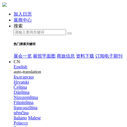
加入日历
展商中心
搜索
热门搜索关键词
展会一览
展馆平面图
商旅信息
资料下载
订阅电子期刊
CN
English
auto-translation
Български
Hrvatski
Čeština
Dánština
Nizozemština
Filipínština
francouzština
němčina
Italiano
Malese
Polacco