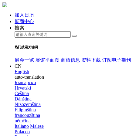
加入日历
展商中心
搜索
热门搜索关键词
展会一览
展馆平面图
商旅信息
资料下载
订阅电子期刊
CN
English
auto-translation
Български
Hrvatski
Čeština
Dánština
Nizozemština
Filipínština
francouzština
němčina
Italiano
Malese
Polacco