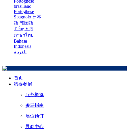
Portoghese
brasiliano
Portoghese
Spagnolo
日本
語
韩国語
Tiếng Việt
ภาษาไทย
Bahasa
Indonesia
العربية
首页
我要参展
服务概览
参展指南
展位预订
展商中心