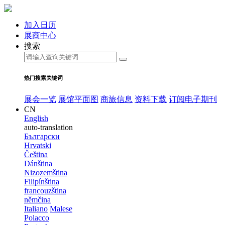
加入日历
展商中心
搜索
热门搜索关键词
展会一览
展馆平面图
商旅信息
资料下载
订阅电子期刊
CN
English
auto-translation
Български
Hrvatski
Čeština
Dánština
Nizozemština
Filipínština
francouzština
němčina
Italiano
Malese
Polacco