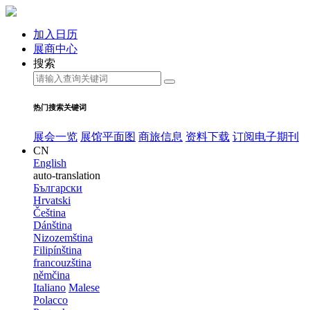
加入日历
展商中心
搜索
热门搜索关键词
展会一览
展馆平面图
商旅信息
资料下载
订阅电子期刊
CN
English
auto-translation
Български
Hrvatski
Čeština
Dánština
Nizozemština
Filipínština
francouzština
němčina
Italiano
Malese
Polacco