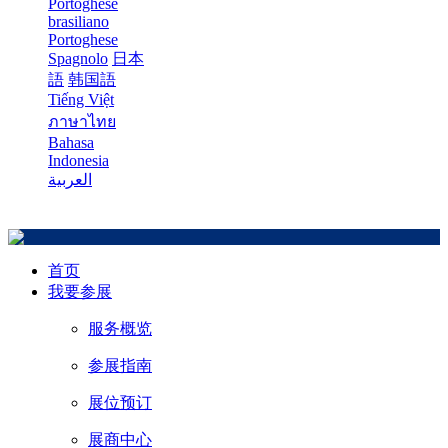
Portoghese
brasiliano
Portoghese
Spagnolo
日本
語
韩国語
Tiếng Việt
ภาษาไทย
Bahasa
Indonesia
العربية
首页
我要参展
服务概览
参展指南
展位预订
展商中心