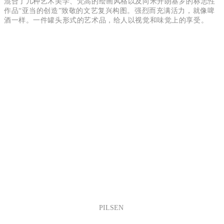
混合了几种艺术美学、梵高的绘画风格以及向米开朗基罗的标志性
作品“亚当的创造”致敬的文艺复兴构图。强烈而充满活力，就像啤
酒一样。一件罐头形式的艺术品，给人以视觉和味觉上的享受。
PILSEN