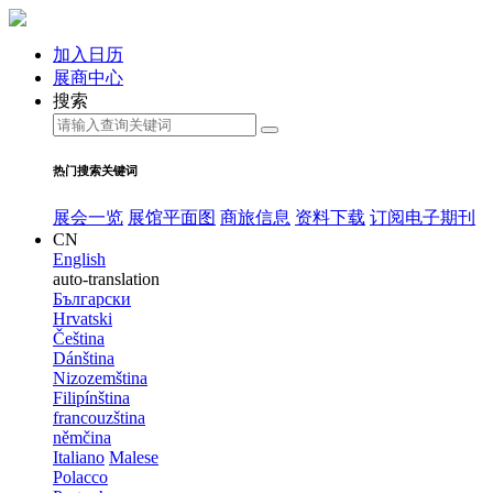
加入日历
展商中心
搜索
热门搜索关键词
展会一览
展馆平面图
商旅信息
资料下载
订阅电子期刊
CN
English
auto-translation
Български
Hrvatski
Čeština
Dánština
Nizozemština
Filipínština
francouzština
němčina
Italiano
Malese
Polacco