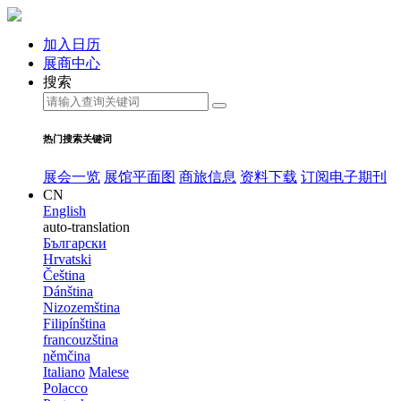
加入日历
展商中心
搜索
热门搜索关键词
展会一览
展馆平面图
商旅信息
资料下载
订阅电子期刊
CN
English
auto-translation
Български
Hrvatski
Čeština
Dánština
Nizozemština
Filipínština
francouzština
němčina
Italiano
Malese
Polacco