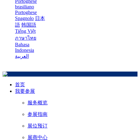
Portoghese
brasiliano
Portoghese
Spagnolo
日本
語
韩国語
Tiếng Việt
ภาษาไทย
Bahasa
Indonesia
العربية
首页
我要参展
服务概览
参展指南
展位预订
展商中心