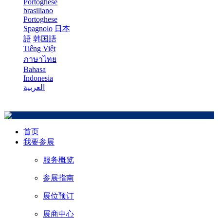
Portoghese
brasiliano
Portoghese
Spagnolo
日本
語
韩国語
Tiếng Việt
ภาษาไทย
Bahasa
Indonesia
العربية
首页
我要参展
服务概览
参展指南
展位预订
展商中心