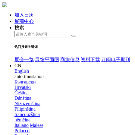
加入日历
展商中心
搜索
热门搜索关键词
展会一览
展馆平面图
商旅信息
资料下载
订阅电子期刊
CN
English
auto-translation
Български
Hrvatski
Čeština
Dánština
Nizozemština
Filipínština
francouzština
němčina
Italiano
Malese
Polacco